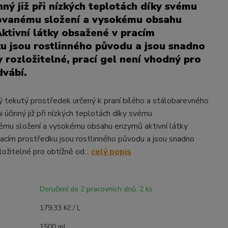
nný již při nízkých teplotách díky svému
ovanému složení a vysokému obsahu
ktivní látky obsažené v pracím
u jsou rostlinného původu a jsou snadno
y rozložitelné, prací gel není vhodný pro
dvábí.
 tekutý prostředek určený k praní bílého a stálobarevného
i účinný již při nízkých teplotách díky svému
ému složení a vysokému obsahu enzymů aktivní látky
acím prostředku jsou rostlinného původu a jsou snadno
ložitelné pro obtížně od...
celý popis
Doručení do 2 pracovních dnů. 2 ks
179,33 Kč / L
1500 ml