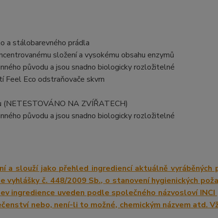
ho a stálobarevného prádla
u koncentrovanému složení a vysokému obsahu enzymů
linného původu a jsou snadno biologicky rozložitelné
tí Feel Eco odstraňovače skvrn
kožkou (NETESTOVÁNO NA ZVÍŘATECH)
linného původu a jsou snadno biologicky rozložitelné