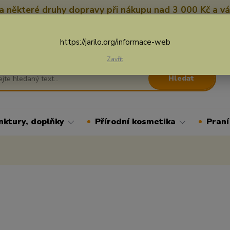
 některé druhy dopravy při nákupu nad 3 000 Kč a vá
Nevíte si rady? Zavolejte.
+
Více
https://jarilo.org/informace-web
Zavřít
Hledat
nktury, doplňky
Přírodní kosmetika
Praní