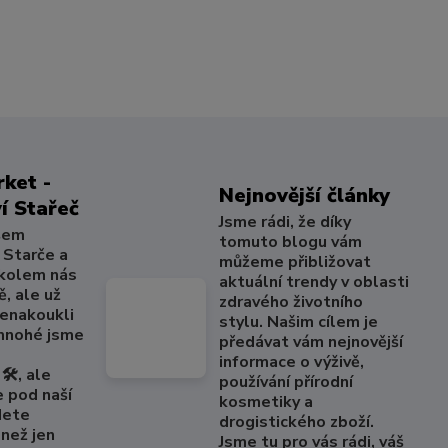
ket -
Nejnovější články
í Stařeč
Jsme rádi, že díky
šem
tomuto blogu vám
 Starče a
můžeme přibližovat
 kolem nás
aktuální trendy v oblasti
, ale už
zdravého životního
nenakoukli
stylu. Našim cílem je
 mnohé jsme
předávat vám nejnovější
informace o výživě,
🛠️, ale
používání přírodní
e pod naší
kosmetiky a
dete
drogistického zboží.
než jen
Jsme tu pro vás rádi, váš