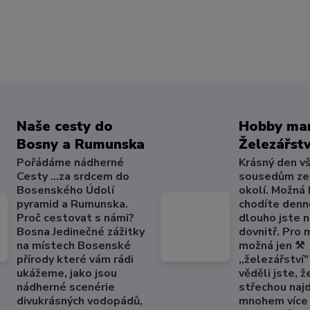
Naše cesty do
Hobby mar
Bosny a Rumunska
Železářstv
Pořádáme nádherné
Krásný den v
Cesty ...za srdcem do
sousedům ze
Bosenského Údolí
okolí. Možná
pyramid a Rumunska.
chodíte denně
Proč cestovat s námi?
dlouho jste 
Bosna Jedinečné zážitky
dovnitř. Pro
na místech Bosenské
možná jen ⚒️
přírody které vám rádi
,,železářství" 
ukážeme, jako jsou
věděli jste, ž
nádherné scenérie
střechou naj
divukrásných vodopádů,
mnohem více 