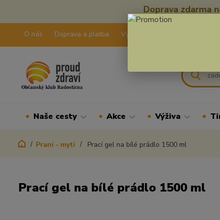
Doprava zdarma na
O nás
Doprava a platba
Výdejní pravidla
Kontakty
Naše cesty
Akce
Výživa
Ti
Praní - mytí
Prací gel na bílé prádlo 1500 ml
Prací gel na bílé prádlo 1500 ml