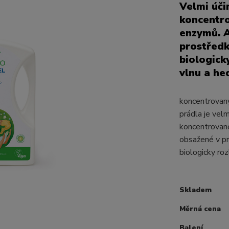
Velmi úči
koncentr
enzymů. A
prostředk
biologick
vlnu a he
koncentrovaný
prádla je velm
koncentrovan
obsažené v pr
biologicky roz
Skladem
Měrná cena
Balení