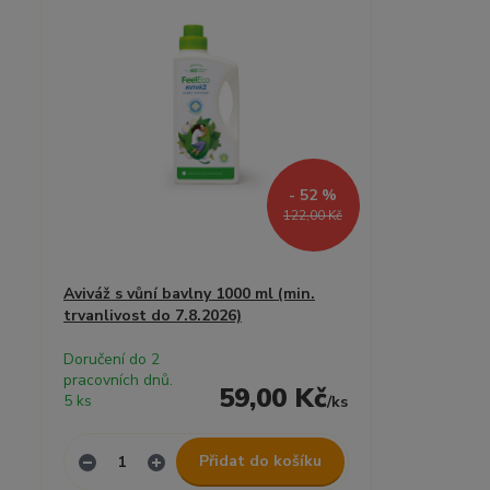
- 52 %
122,00 Kč
Aviváž s vůní bavlny 1000 ml (min.
trvanlivost do 7.8.2026)
Doručení do 2
pracovních dnů.
59,00 Kč
5 ks
/
ks
Přidat do košíku