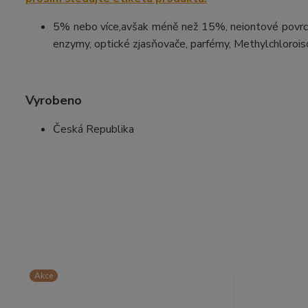
5% nebo více,avšak méně než 15%, neiontové povrcho
enzymy, optické zjasňovače, parfémy, Methylchlorois
Vyrobeno
Česká Republika
eko fil ecco file eco fiil ekofil ecifil ecofeel fileko fileco feeleko feeleco
Akce