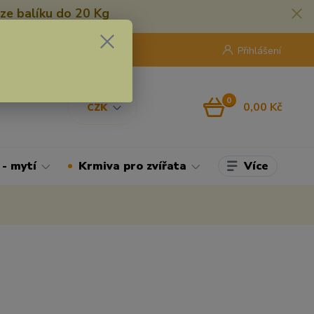
ze balíku do 20 Kg
420 775 250 832
8:00 - 16:30
Přihlášení
0
0,00 Kč
CZK
Více
 - mytí
Krmiva pro zvířata