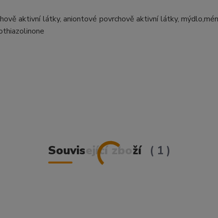
vě aktivní látky, aniontové povrchově aktivní látky, mýdlo,m
othiazolinone
Související zboží
1