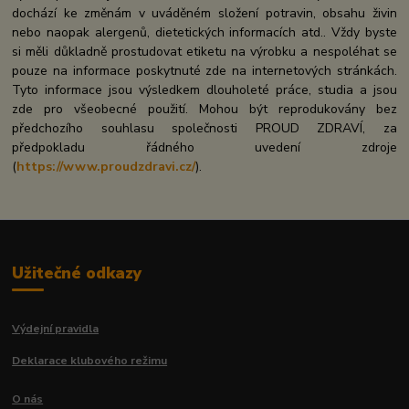
dochází ke změnám v uváděném složení potravin, obsahu živin
nebo naopak alergenů, dietetických informacích atd.. Vždy byste
si měli důkladně prostudovat etiketu na výrobku a nespoléhat se
pouze na informace poskytnuté zde na internetových stránkách.
Tyto informace jsou výsledkem dlouholeté práce, studia a jsou
zde pro všeobecné použití. Mohou být reprodukovány bez
předchozího souhlasu společnosti PROUD ZDRAVÍ, za
předpokladu řádného uvedení zdroje
(
https://www.proudzdravi.cz/
).
Užitečné odkazy
Výdejní pravidla
Deklarace klubového režimu
O nás