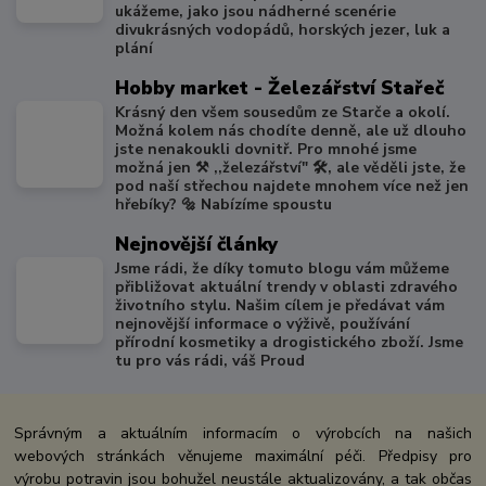
ukážeme, jako jsou nádherné scenérie
divukrásných vodopádů, horských jezer, luk a
plání
Hobby market - Železářství Stařeč
Krásný den všem sousedům ze Starče a okolí.
Možná kolem nás chodíte denně, ale už dlouho
jste nenakoukli dovnitř. Pro mnohé jsme
možná jen ⚒️ ,,železářství" 🛠️, ale věděli jste, že
pod naší střechou najdete mnohem více než jen
hřebíky? 🔩 Nabízíme spoustu
Nejnovější články
Jsme rádi, že díky tomuto blogu vám můžeme
přibližovat aktuální trendy v oblasti zdravého
životního stylu. Našim cílem je předávat vám
nejnovější informace o výživě, používání
přírodní kosmetiky a drogistického zboží. Jsme
tu pro vás rádi, váš Proud
Správným a aktuálním informacím o výrobcích na našich
webových stránkách věnujeme maximální péči. Předpisy pro
výrobu potravin jsou bohužel neustále aktualizovány, a tak občas