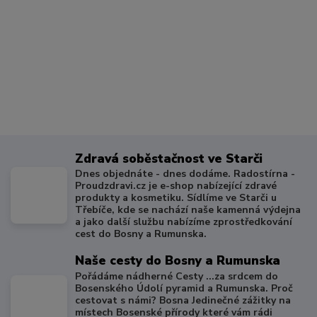
Zdravá soběstačnost ve Starči
Dnes objednáte - dnes dodáme. Radostírna -
Proudzdravi.cz je e-shop nabízející zdravé
produkty a kosmetiku. Sídlíme ve Starči u
Třebíče, kde se nachází naše kamenná výdejna
a jako další službu nabízíme zprostředkování
cest do Bosny a Rumunska.
Naše cesty do Bosny a Rumunska
Pořádáme nádherné Cesty ...za srdcem do
Bosenského Údolí pyramid a Rumunska. Proč
cestovat s námi? Bosna Jedinečné zážitky na
místech Bosenské přírody které vám rádi