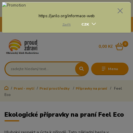
Doprava zdarma na některé druhy dopravy při nákupu
nad 3 000 Kč a váze balíku do 20 Kg
https://jarilo.org/informace-web
+420 775 250 832
CZK
Zavřít
8:00 - 16:30
0
0,00 Kč
Menu
Praní - mytí
Prací prostředky
Přípravky na praní
Feel
Eco
Ekologické přípravky na praní Feel Eco
Hluboký respekt a úcta k přírodě. Tato základní hesla v