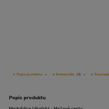
Popis produktu
Komentáře
0
Souvisejí
Popis produktu
Medvědice lékařská - Močové cesty