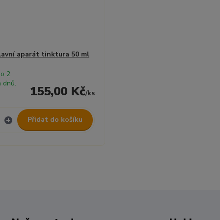
vní aparát tinktura 50 ml
do 2
 dnů.
155,00 Kč
/
ks
Přidat do košíku