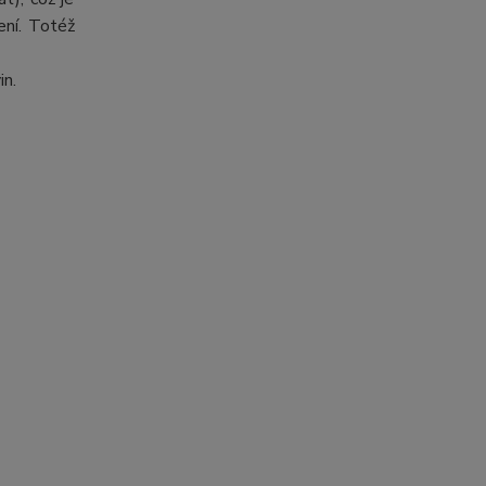
ení. Totéž
in.