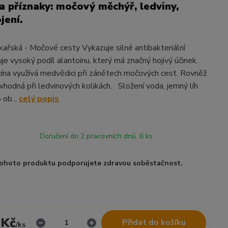
 příznaky: močový měchýř, ledviny,
jení.
ařská - Močové cesty Vykazuje silné antibakteriální
je vysoký podíl alantoinu, který má značný hojivý účinek.
cína využívá medvědici při zánětech močových cest. Rovněž
vhodná při ledvinových kolikách. Složení voda, jemný líh
 ob...
celý popis
Doručení do 2 pracovních dnů. 6 ks
ohoto produktu podporujete zdravou soběstačnost.
 Kč
Přidat do košíku
/
ks