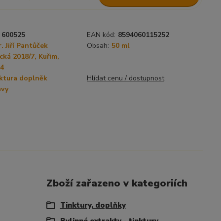
600525
EAN kód:
8594060115252
 Jiří Pantůček
Obsah:
50 ml
cká 2018/7, Kuřim,
34
ktura doplněk
Hlídat cenu / dostupnost
avy
Zboží zařazeno v kategoriích
Tinktury, doplňky