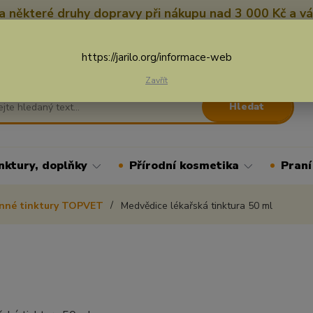
 některé druhy dopravy při nákupu nad 3 000 Kč a vá
Nevíte si rady? Zavolejte.
+
Více
https://jarilo.org/informace-web
Zavřít
Hledat
nktury, doplňky
Přírodní kosmetika
Praní
inné tinktury TOPVET
Medvědice lékařská tinktura 50 ml