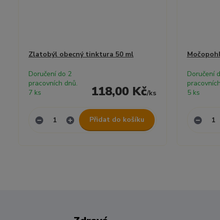
Zlatobýl obecný tinktura 50 ml
Močopohla
Doručení do 2
Doručení 
pracovních dnů.
pracovních
118,00 Kč
7 ks
5 ks
/
ks
Přidat do košíku