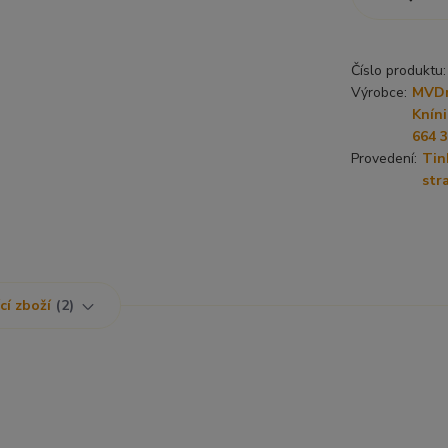
Číslo produktu:
Výrobce:
MVDr.
Kníni
664 
Provedení:
Tin
str
cí zboží
2