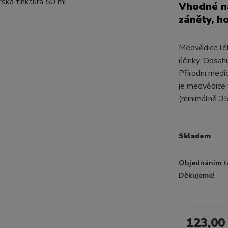
Vhodné na
záněty, ho
Medvědice lék
účinky. Obsahu
Přírodní medi
je medvědice 
(minimálně 35
Skladem
Objednáním t
Děkujeme!
123,00