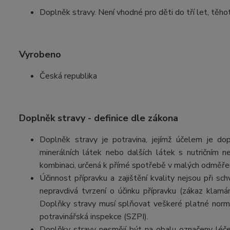
Doplněk stravy. Není vhodné pro děti do tří let, těho
Vyrobeno
Česká republika
Doplněk stravy - definice dle zákona
Doplněk stravy je potravina, jejímž účelem je d
minerálních látek nebo dalších látek s nutričním
kombinaci, určená k přímé spotřebě v malých odměře
Účinnost přípravku a zajištění kvality nejsou při 
nepravdivá tvrzení o účinku přípravku (zákaz klamá
Doplňky stravy musí splňovat veškeré platné normy 
potravinářská inspekce (SZPI).
Doplňky stravy nesmějí být na obalu označeny léčebn