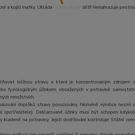
tné a kojící matky. Ukládat mimo dosah dětí! Nenahrazuje pestrou
oplňovat běžnou stravu a která je koncentrovaným zdrojem v
 nebo fyziologickým účinkem, obsažených v potravině samosta
ných množstvích.
schvalování doplňků stravy posuzovány. Nicméně výrobce nesmí 
ní spotřebitele). Deklarované účinky musí být schopen kdykoli
kladené na potraviny. Jejich dodržování kontroluje Státní ze
ou indikací (ani nesmějí vyléčení či prevenci chorob naznačova