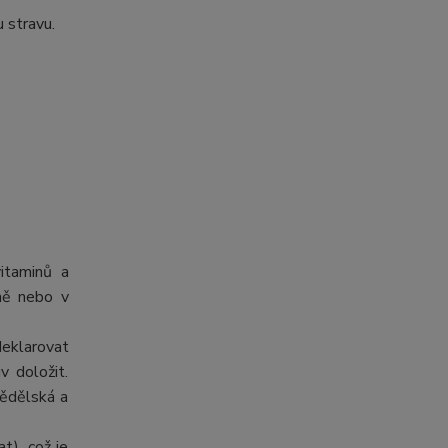
 stravu.
itaminů a
tně nebo v
deklarovat
v doložit.
mědělská a
t), což je