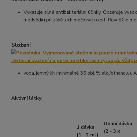
Vykazuje silné antibakteriální účinky. Obsahuje vysok
medvědici při zánětech močových cest. Rovněž je med
Složení
voda, jemný líh (minimálně 35 obj. % alk./ethanolu), 
Aktivní látky:
Denní dávka
1 dávka
(2 - 3 x
(1 - 2 ml)