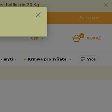
ze balíku do 20 Kg
420 775 250 832
8:00 - 16:30
Přihlášení
0
0,00 Kč
CZK
Více
 - mytí
Krmiva pro zvířata