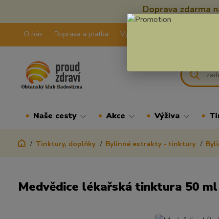
Doprava zdarma na
O nás
Doprava a platba
Výdejní pravidla
Kontakty
Naše cesty
Akce
Výživa
Ti
Tinktury, doplňky
Bylinné extrakty - tinktury
Byl
Medvědice lékařská tinktura 50 ml