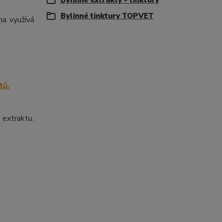
Bylinné extrakty - tinktury
Bylinné tinktury TOPVET
na využívá
 extraktu.