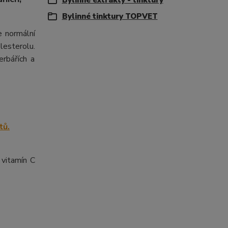
Bylinné extrakty - tinktury
Bylinné tinktury TOPVET
je normální
lesterolu.
erbářích a
 vitamín C