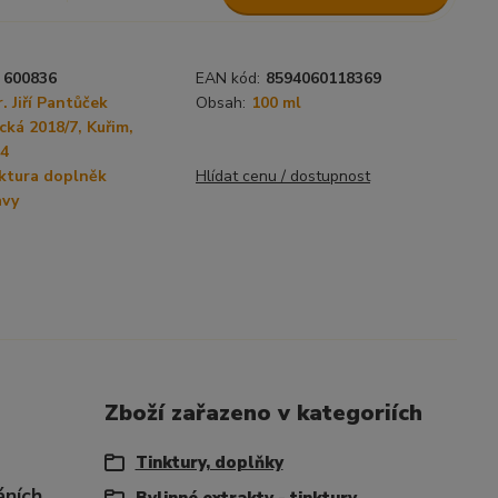
600836
EAN kód:
8594060118369
 Jiří Pantůček
Obsah:
100 ml
cká 2018/7, Kuřim,
34
ktura doplněk
Hlídat cenu / dostupnost
avy
Zboží zařazeno v kategoriích
Tinktury, doplňky
ních,