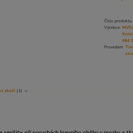
Číslo produktu:
Výrobce:
MVDr.
Kníni
664 
Provedení:
Tin
str
cí zboží
1
e senility, při poruchách krevního oběhu v mozku a tká