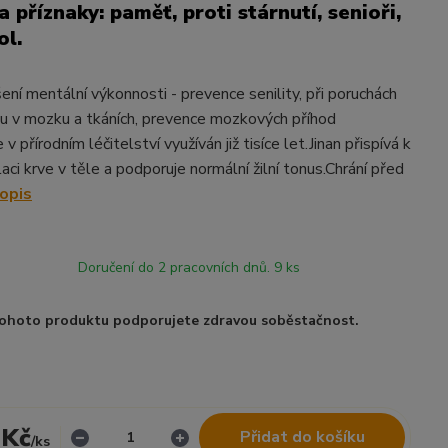
 příznaky: paměť, proti stárnutí, senioři,
ol.
šení mentální výkonnosti - prevence senility, při poruchách
u v mozku a tkáních, prevence mozkových příhod
je v přírodním léčitelství využíván již tisíce let.Jinan přispívá k
laci krve v těle a podporuje normální žilní tonus.Chrání před
popis
Doručení do 2 pracovních dnů. 9 ks
ohoto produktu podporujete zdravou soběstačnost.
 Kč
Přidat do košíku
/
ks