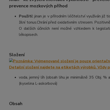
prevence mozkových příhod
Použití:
jinan je v přírodním léčitelství využíván již 
žilní tonus.Chrání před oxidativním stresem. Pozitivn
O dalších účincích není možné vzhledem k legislat
lékopisech.
Složení
voda, jemný líh (obsah lihu je minimálně 35 Obj. % a
(kyselina L-askorbová)
Obsah