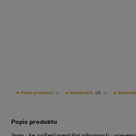
Popis produktu
Komentáře
0
Souvisejí
Popis produktu
Jinan - ke zvýšení mentální výkonnosti - prevenc