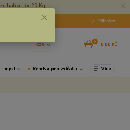
ze balíku do 20 Kg
420 775 250 832
8:00 - 16:30
Přihlášení
0
0,00 Kč
CZK
Více
 - mytí
Krmiva pro zvířata