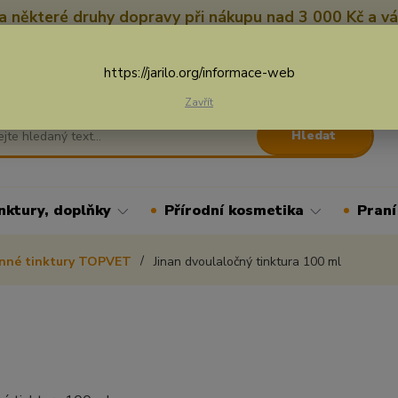
 některé druhy dopravy při nákupu nad 3 000 Kč a vá
Nevíte si rady? Zavolejte.
+
Více
https://jarilo.org/informace-web
Zavřít
Hledat
nktury, doplňky
Přírodní kosmetika
Praní
inné tinktury TOPVET
Jinan dvoulaločný tinktura 100 ml