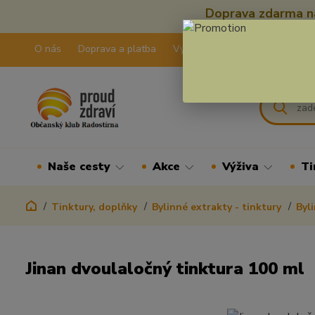
Doprava zdarma na
O nás
Doprava a platba
Výdejní pravidla
Kontakty
Naše cesty
Akce
Výživa
Ti
Tinktury, doplňky
Bylinné extrakty - tinktury
Byl
Jinan dvoulaločný tinktura 100 ml