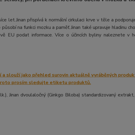
tisíce let.Jinan přispívá k normální cirkulaci krve v těle a podporu
ě působí na funkci mozku a paměť.Jinan také upravuje hladinu cho
ivě EU podat informace. Více o účincích byliny naleznete v h
lk.), Jinan dvoulaločný (Ginkgo Biloba) standardizovaný extrakt,