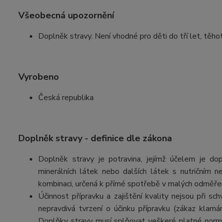
Všeobecná upozornění
Doplněk stravy. Není vhodné pro děti do tří let, těho
Vyrobeno
Česká republika
Doplněk stravy - definice dle zákona
Doplněk stravy je potravina, jejímž účelem je d
minerálních látek nebo dalších látek s nutričním
kombinaci, určená k přímé spotřebě v malých odměře
Účinnost přípravku a zajištění kvality nejsou při 
nepravdivá tvrzení o účinku přípravku (zákaz klamá
Doplňky stravy musí splňovat veškeré platné normy 