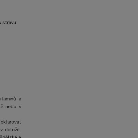
 stravu.
itaminů a
tně nebo v
deklarovat
v doložit.
mědělská a