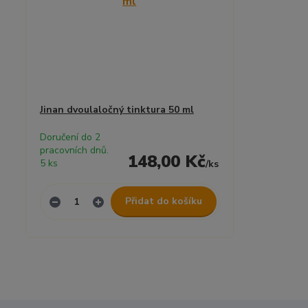
Jinan dvoulaločný tinktura 50 ml
Doručení do 2
pracovních dnů.
148,00 Kč
5 ks
/
ks
Přidat do košíku