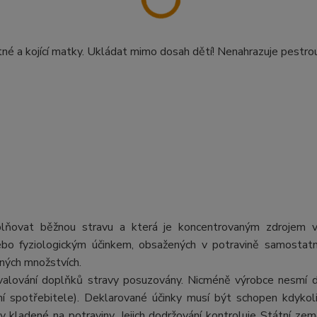
tné a kojící matky. Ukládat mimo dosah dětí! Nenahrazuje pestrou
oplňovat běžnou stravu a která je koncentrovaným zdrojem v
 nebo fyziologickým účinkem, obsažených v potravině samosta
ných množstvích.
schvalování doplňků stravy posuzovány. Nicméně výrobce nesmí 
ní spotřebitele). Deklarované účinky musí být schopen kdykoli
kladené na potraviny. Jejich dodržování kontroluje Státní ze