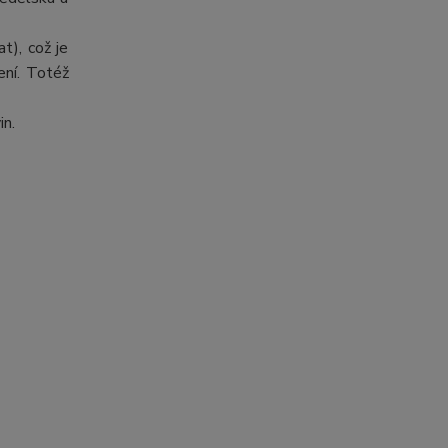
t), což je
ení. Totéž
in.