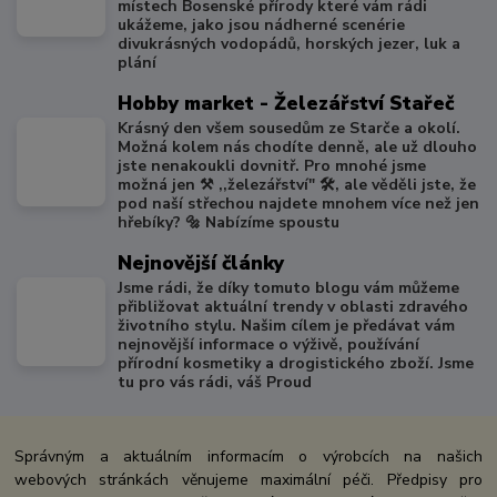
místech Bosenské přírody které vám rádi
ukážeme, jako jsou nádherné scenérie
divukrásných vodopádů, horských jezer, luk a
plání
Hobby market - Železářství Stařeč
Krásný den všem sousedům ze Starče a okolí.
Možná kolem nás chodíte denně, ale už dlouho
jste nenakoukli dovnitř. Pro mnohé jsme
možná jen ⚒️ ,,železářství" 🛠️, ale věděli jste, že
pod naší střechou najdete mnohem více než jen
hřebíky? 🔩 Nabízíme spoustu
Nejnovější články
Jsme rádi, že díky tomuto blogu vám můžeme
přibližovat aktuální trendy v oblasti zdravého
životního stylu. Našim cílem je předávat vám
nejnovější informace o výživě, používání
přírodní kosmetiky a drogistického zboží. Jsme
tu pro vás rádi, váš Proud
Správným a aktuálním informacím o výrobcích na našich
webových stránkách věnujeme maximální péči. Předpisy pro