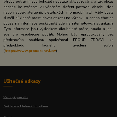
výrobu potravin jsou bohužel neustále aktualizovány, a tak občas
dochází ke změnám v uváděném složení potravin, obsahu živin
nebo naopak alergenů, dietetických informacích atd.. Vždy byste
si měli důkladně prostudovat etiketu na výrobku a nespoléhat se
pouze na informace poskytnuté zde na internetových stránkách.
Tyto informace jsou výsledkem dlouholeté práce, studia a jsou
zde pro všeobecné použití. Mohou být reprodukovány bez
předchozího souhlasu společnosti PROUD ZDRAVÍ, za
předpokladu řádného uvedení zdroje
(
https://www.proudzdravi.cz/
).
Užitečné odkazy
Výdejní pravidla
Deklarace klubového režimu