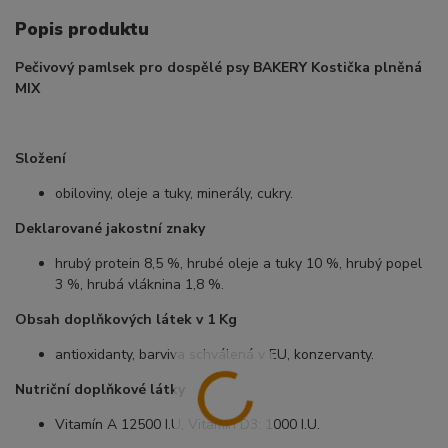
Popis produktu
Pečivový pamlsek pro dospělé psy BAKERY Kostička plněná
MIX
Složení
obiloviny, oleje a tuky, minerály, cukry.
Deklarované jakostní znaky
hrubý protein 8,5 %, hrubé oleje a tuky 10 %, hrubý popel
3 %, hrubá vláknina 1,8 %.
Obsah doplňkových látek v 1 Kg
antioxidanty, barviva schválená v EU, konzervanty.
Nutriční doplňkové látky
Vitamín A 12500 I.U, Vitamín D3: 1000 I.U.