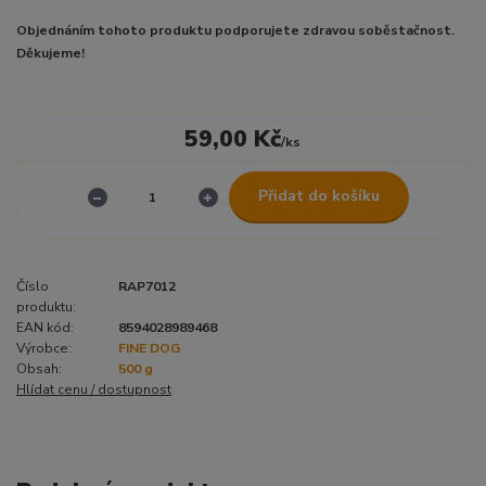
Objednáním tohoto produktu podporujete zdravou soběstačnost.
Děkujeme!
59,00 Kč
/
ks
Přidat do košíku
Číslo
RAP7012
produktu:
EAN kód:
8594028989468
Výrobce:
FINE DOG
Obsah:
500 g
Hlídat cenu / dostupnost