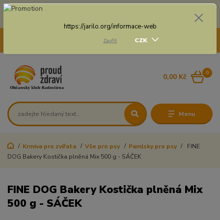
Doprava zdarma na některé druhy dopravy při nákupu
nad 3 000 Kč a váze balíku do 20 Kg
https://jarilo.org/informace-web
+420 775 250 832
CZK
Zavřít
8:00 - 16:30
0
0,00 Kč
Menu
Krmiva pro zvířata
Vše pro psy
Pamlsky pro psy
FINE
DOG Bakery Kostička plněná Mix 500 g - SÁČEK
FINE DOG Bakery Kostička plněná Mix
500 g - SÁČEK