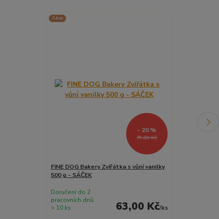
Akce
Akce
- 20 %
79,00 Kč
FINE DOG Bakery Zvířátka s vůní vanilky
FINE DOG Bake
500 g - SÁČEK
vanilky 500 g
Doručení do 2
Doručení do 2
pracovních dnů.
pracovních dnů
63,00 Kč
> 10 ks
/
ks
7 ks