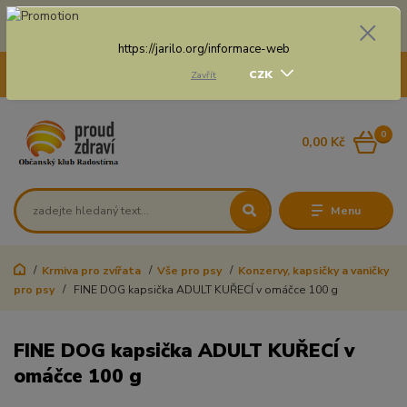
Doprava zdarma na některé druhy dopravy při nákupu
nad 3 000 Kč a váze balíku do 20 Kg
https://jarilo.org/informace-web
+420 775 250 832
CZK
Zavřít
8:00 - 16:30
0
0,00 Kč
Menu
Krmiva pro zvířata
Vše pro psy
Konzervy, kapsičky a vaničky
pro psy
FINE DOG kapsička ADULT KUŘECÍ v omáčce 100 g
FINE DOG kapsička ADULT KUŘECÍ v
omáčce 100 g