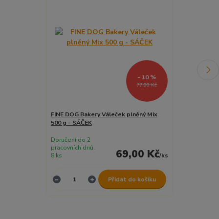
- 10 %
77,00 Kč
FINE DOG Bakery Váleček plněný Mix
FINE DOG Bake
500 g - SÁČEK
vanilky 500 g
Doručení do 2
Doručení do 2
pracovních dnů.
pracovních dnů
69,00 Kč
8 ks
/
ks
7 ks
Přidat do košíku