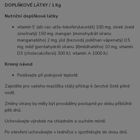
DOPLŇKOVÉ LÁTKY / 1 Kg
Nutriční doplňkové látky
vitamín E (all-rac-alfa-tokoferylacetát) 100 mg, zinek (oxid
zinečnatý) 150 mg, mangan (monohydrát síranu
manganatého) 2 mg, jód (bezvodý jodičnan vápenatý) 0,5
mg, měď (pentahydrát síranu (II)měďnatého) 10 mg, vitamín
D3 (cholecalciferol) 300 IU, vitamín A 1000 IU.
Krmný návod
Podávejte při pokojové teplotě.
Zajistěte pro vašeho mazlíčka stálý přístup k čerstvé čisté pitné
vodě.
Změny stravy by měly být prováděny postupně po dobu přibližně
pěti dnů.
Uchovávejte výrobek na chladném a suchém místě.
Po otevření uchovávejte v ledničce s spotřebujte do dvou dnů.