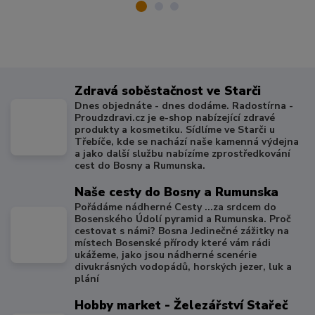
Zdravá soběstačnost ve Starči
Dnes objednáte - dnes dodáme. Radostírna -
Proudzdravi.cz je e-shop nabízející zdravé
produkty a kosmetiku. Sídlíme ve Starči u
Třebíče, kde se nachází naše kamenná výdejna
a jako další službu nabízíme zprostředkování
cest do Bosny a Rumunska.
Naše cesty do Bosny a Rumunska
Pořádáme nádherné Cesty ...za srdcem do
Bosenského Údolí pyramid a Rumunska. Proč
cestovat s námi? Bosna Jedinečné zážitky na
místech Bosenské přírody které vám rádi
ukážeme, jako jsou nádherné scenérie
divukrásných vodopádů, horských jezer, luk a
plání
Hobby market - Železářství Stařeč