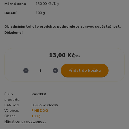
Měrná cena
130,00 Kč / Kg
Balení
100 g
Objednáním tohoto produktu podporujete zdravou soběstačnost.
Děkujeme!
13,00 Kč
/
Ks
Přidat do košíku
Číslo
RAP8031
produktu:
EAN kód:
8595657302796
Výrobce:
FINE DOG
Obsah:
100 g
Hlídat cenu / dostupnost