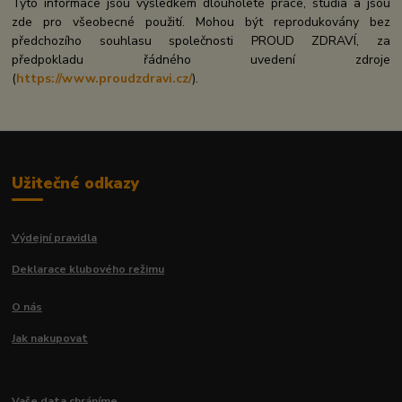
Tyto informace jsou výsledkem dlouholeté práce, studia a jsou
zde pro všeobecné použití. Mohou být reprodukovány bez
předchozího souhlasu společnosti PROUD ZDRAVÍ, za
předpokladu řádného uvedení zdroje
(
https://www.proudzdravi.cz/
).
Užitečné odkazy
Výdejní pravidla
Deklarace klubového režimu
O nás
Jak nakupovat
Vaše data chráníme