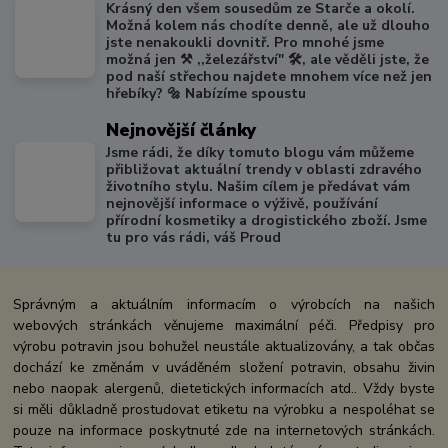
Krásný den všem sousedům ze Starče a okolí.
Možná kolem nás chodíte denně, ale už dlouho
jste nenakoukli dovnitř. Pro mnohé jsme
možná jen ⚒️ ,,železářství" 🛠️, ale věděli jste, že
pod naší střechou najdete mnohem více než jen
hřebíky? 🔩 Nabízíme spoustu
Nejnovější články
Jsme rádi, že díky tomuto blogu vám můžeme
přibližovat aktuální trendy v oblasti zdravého
životního stylu. Našim cílem je předávat vám
nejnovější informace o výživě, používání
přírodní kosmetiky a drogistického zboží. Jsme
tu pro vás rádi, váš Proud
Správným a aktuálním informacím o výrobcích na našich
webových stránkách věnujeme maximální péči. Předpisy pro
výrobu potravin jsou bohužel neustále aktualizovány, a tak občas
dochází ke změnám v uváděném složení potravin, obsahu živin
nebo naopak alergenů, dietetických informacích atd.. Vždy byste
si měli důkladně prostudovat etiketu na výrobku a nespoléhat se
pouze na informace poskytnuté zde na internetových stránkách.