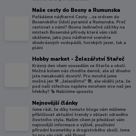
Naše cesty do Bosny a Rumunska
Pořádáme nádherné Cesty ...za srdcem do
Bosenského Údolí pyramid a Rumunska. Proč
cestovat s námi? Bosna Jedinečné zážitky na
místech Bosenské přírody které vám rádi
ukážeme, jako jsou nádherné scenérie
divukrásných vodopádů, horských jezer, luk a
plání
Hobby market - Železářství Stařeč
Krásný den všem sousedům ze Starče a okolí.
Možná kolem nás chodíte denně, ale už dlouho
jste nenakoukli dovnitř. Pro mnohé jsme
možná jen ⚒️ ,,železářství" 🛠️, ale věděli jste, že
pod naší střechou najdete mnohem více než jen
hřebíky? 🔩 Nabízíme spoustu
Nejnovější články
Jsme rádi, že díky tomuto blogu vám můžeme
přibližovat aktuální trendy v oblasti zdravého
životního stylu. Našim cílem je předávat vám
nejnovější informace o výživě, používání
přírodní kosmetiky a drogistického zboží. Jsme
tu pro vás rádi, váš Proud