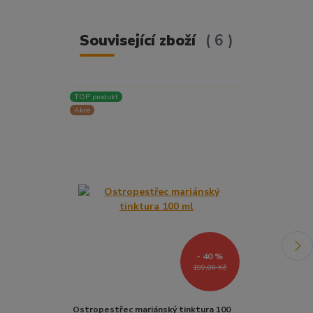
Související zboží
6
TOP produkt
TOP produkt
Akce
Akce
- 40 %
199,00 Kč
Ostropestřec mariánský tinktura 100
Echinacea (tř