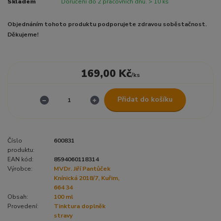
Skladem
Doručení do 2 pracovních dnů. > 10 ks
Objednáním tohoto produktu podporujete zdravou soběstačnost.
Děkujeme!
169,00 Kč
/
ks
Přidat do košíku
Číslo
600831
produktu:
EAN kód:
8594060118314
Výrobce:
MVDr. Jiří Pantůček
Knínická 2018/7, Kuřim,
664 34
Obsah:
100 ml
Provedení:
Tinktura doplněk
stravy