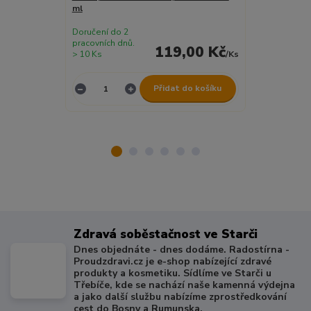
ml
100 ml výprod
Doručení do 2
Doručení do 2
pracovních dnů.
pracovních dnů
119,00 Kč
> 10 Ks
/
Ks
> 10 ks
Přidat do košíku
Zdravá soběstačnost ve Starči
Dnes objednáte - dnes dodáme. Radostírna -
Proudzdravi.cz je e-shop nabízející zdravé
produkty a kosmetiku. Sídlíme ve Starči u
Třebíče, kde se nachází naše kamenná výdejna
a jako další službu nabízíme zprostředkování
cest do Bosny a Rumunska.