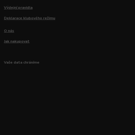
Výdejní pravidla
Deklarace klubového režimu
O nás
Jak nakupovat
Vaše data chráníme