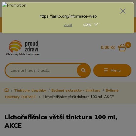
Doprava zdarma na některé druhy dopravy při nákupu
nad 3 000 Kč a váze balíku do 20 Kg
https://jarilo.org/informace-web
+420 775 250 832
CZK
Zavřít
8:00 - 16:30
0
0,00 Kč
Menu
Tinktury, doplňky
Bylinné extrakty - tinktury
Bylinné
tinktury TOPVET
Lichořeřišnice větší tinktura 100 ml, AKCE
Lichořeřišnice větší tinktura 100 ml,
AKCE