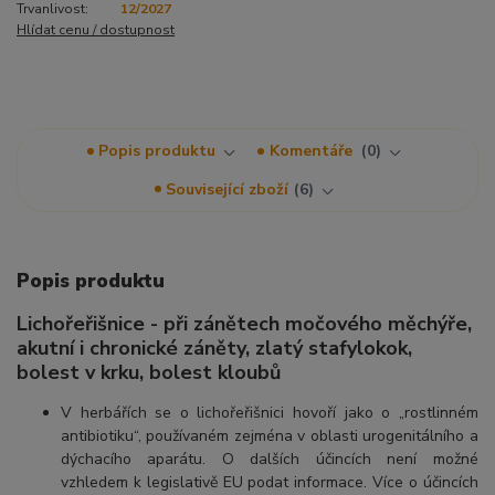
Trvanlivost:
12/2027
Hlídat cenu / dostupnost
Popis produktu
Komentáře
0
Související zboží
6
Popis produktu
Lichořeřišnice - při zánětech močového měchýře,
akutní i chronické záněty, zlatý stafylokok,
bolest v krku, bolest kloubů
V herbářích se o lichořeřišnici hovoří jako o „rostlinném
antibiotiku“, používaném zejména v oblasti urogenitálního a
dýchacího aparátu. O dalších účincích není možné
vzhledem k legislativě EU podat informace. Více o účincích