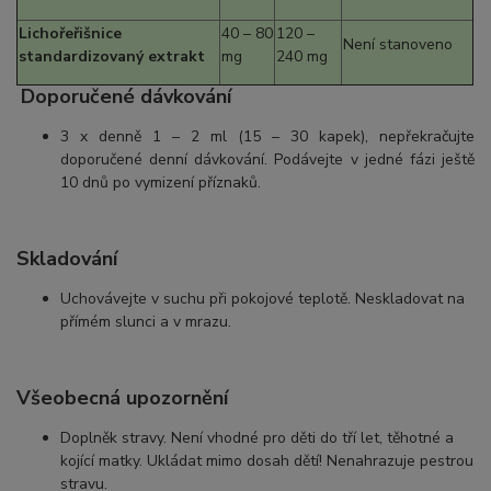
Lichořeřišnice
40 – 80
120 –
Není stanoveno
standardizovaný extrakt
mg
240 mg
Doporučené dávkování
3 x denně 1 – 2 ml (15 – 30 kapek), nepřekračujte
doporučené denní dávkování. Podávejte v jedné fázi ještě
10 dnů po vymizení příznaků.
Skladování
Uchovávejte v suchu při pokojové teplotě. Neskladovat na
přímém slunci a v mrazu.
Všeobecná upozornění
Doplněk stravy. Není vhodné pro děti do tří let, těhotné a
kojící matky. Ukládat mimo dosah dětí! Nenahrazuje pestrou
stravu.