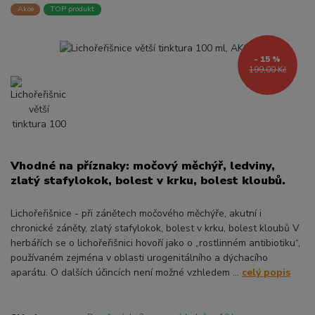
Akce
TOP produkt
- 15 %
199,00 Kč
Vhodné na příznaky: močový měchýř, ledviny,
zlatý stafylokok, bolest v krku, bolest kloubů.
Lichořeřišnice - při zánětech močového měchýře, akutní i
chronické záněty, zlatý stafylokok, bolest v krku, bolest kloubů V
herbářích se o lichořeřišnici hovoří jako o „rostlinném antibiotiku“,
používaném zejména v oblasti urogenitálního a dýchacího
aparátu. O dalších účincích není možné vzhledem ...
celý popis