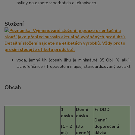
byliny naleznete v herbářích a lékopisech.
Složení
voda, jemný líh (obsah lihu je minimálně 35 Obj. % alk.),
Lichořeřišnice (Tropaeolum majus) standardizovaný extrakt
Obsah
1
Denní
% DDD
dávka
dávka
Denní
(1 – 2
(3 x
doporučená
ml)
denně)
dávka