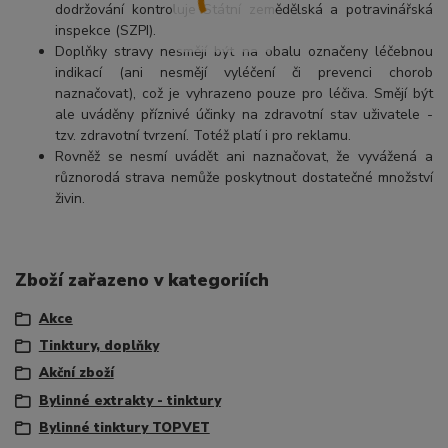
dodržování kontroluje Státní zemědělská a potravinářská
inspekce (SZPI).
Doplňky stravy nesmějí být na obalu označeny léčebnou
indikací (ani nesmějí vyléčení či prevenci chorob
naznačovat), což je vyhrazeno pouze pro léčiva. Smějí být
ale uváděny příznivé účinky na zdravotní stav uživatele -
tzv. zdravotní tvrzení. Totéž platí i pro reklamu.
Rovněž se nesmí uvádět ani naznačovat, že vyvážená a
různorodá strava nemůže poskytnout dostatečné množství
živin.
Zboží zařazeno v kategoriích
Akce
Tinktury, doplňky
Akční zboží
Bylinné extrakty - tinktury
Bylinné tinktury TOPVET