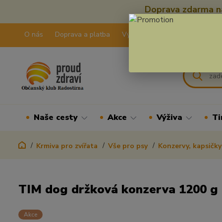
Doprava zdarma na
O nás
Doprava a platba
Výdejní pravidla
Kontakty
Naše cesty
Akce
Výživa
Ti
Krmiva pro zvířata
Vše pro psy
Konzervy, kapsičky
TIM dog držková konzerva 1200 g
Akce