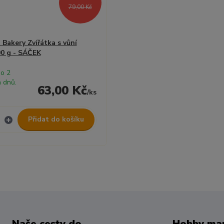
79,00 Kč
Bakery Zvířátka s vůní
00 g - SÁČEK
do 2
 dnů.
63,00 Kč
/
ks
Přidat do košíku
Naše cesty do
Hobby mar