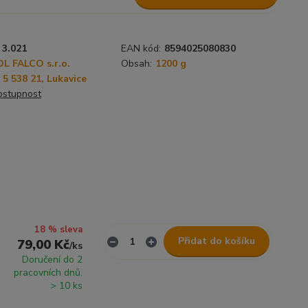
3.021
EAN kód:
8594025080830
L FALCO s.r.o.
Obsah:
1200 g
 5 538 21, Lukavice
dostupnost
18 % sleva
Přidat do košíku
79,00 Kč
/
ks
Doručení do 2
pracovních dnů.
> 10 ks