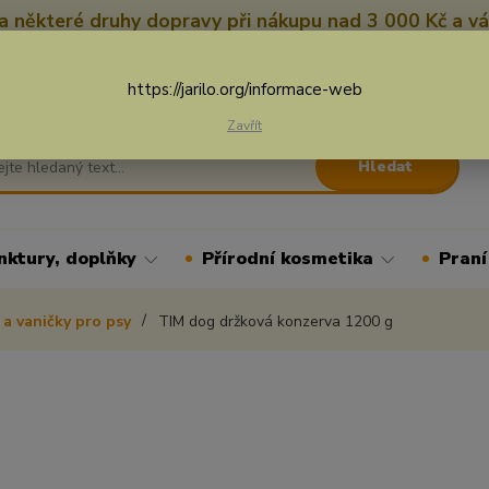
 některé druhy dopravy při nákupu nad 3 000 Kč a vá
Nevíte si rady? Zavolejte.
+
Více
https://jarilo.org/informace-web
Zavřít
Hledat
nktury, doplňky
Přírodní kosmetika
Praní
 a vaničky pro psy
TIM dog držková konzerva 1200 g