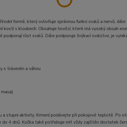
přírodní formě, který ovlivňuje správnou funkci svalů a nervů, dále
ání kostí v kloubech. Obsahuje hovězí, které má vysoký obsah ese
 podporují růst svalů. Dále podporuje žvýkací svalstvo, je vynikaj
émy s trávením a váhou
 masa).
ku a stupni aktivity. Krmení podávejte při pokojové teplotě. Po ot
e do 4 dnů. Kočka také potřebuje mít vždy zajištěn dostatek čer