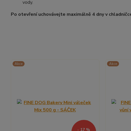
vody.
Po otevření uchovávejte maximálně 4 dny v chladničc
Akce
Akce
- 17 %