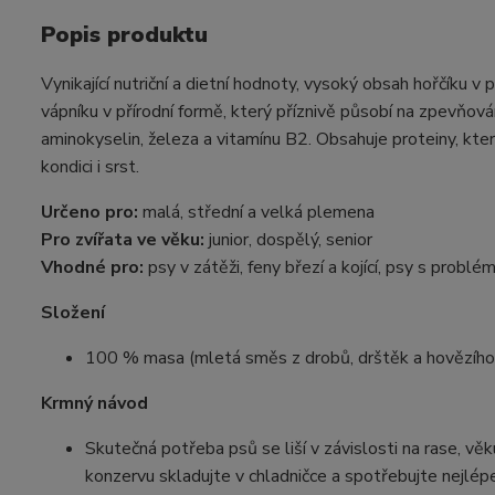
Popis produktu
Vynikající nutriční a dietní hodnoty, vysoký obsah hořčíku v 
vápníku v přírodní formě, který příznivě působí na zpevňov
aminokyselin, železa a vitamínu B2. Obsahuje proteiny, které
kondici i srst.
Určeno pro:
malá, střední a velká plemena
Pro zvířata ve věku:
junior, dospělý, senior
Vhodné pro:
psy v zátěži, feny březí a kojící, psy s probl
Složení
100 % masa (mletá směs z drobů, drštěk a hovězího
Krmný návod
Skutečná potřeba psů se liší v závislosti na rase, vě
konzervu skladujte v chladničce a spotřebujte nejlép