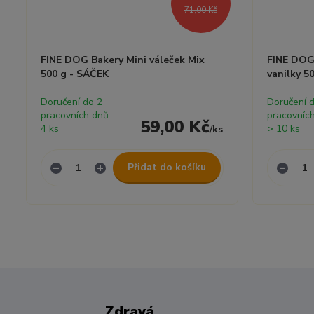
71,00 Kč
FINE DOG Bakery Mini váleček Mix
FINE DOG 
500 g - SÁČEK
vanilky 5
Doručení do 2
Doručení 
pracovních dnů.
pracovních
59,00 Kč
4 ks
> 10 ks
/
ks
Přidat do košíku
Zdravá