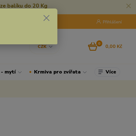
ze balíku do 20 Kg
420 775 250 832
8:00 - 16:30
Přihlášení
0
0,00 Kč
CZK
Více
 - mytí
Krmiva pro zvířata