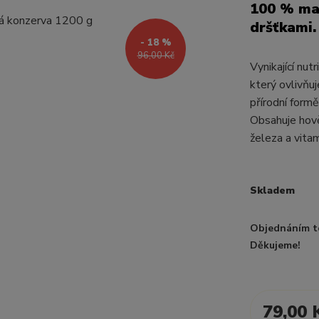
100 % mas
dršťkami.
- 18 %
96,00 Kč
Vynikající nut
který ovlivňuj
přírodní formě
Obsahuje hově
železa a vitam
Skladem
Objednáním t
Děkujeme!
79,00 