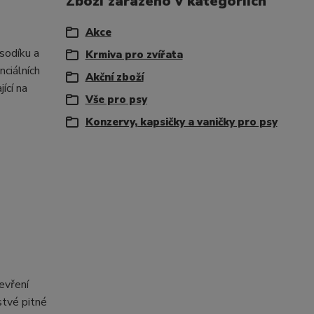
Zboží zařazeno v kategoriích
Akce
 sodíku a
Krmiva pro zvířata
nciálních
Akční zboží
ící na
Vše pro psy
Konzervy, kapsičky a vaničky pro psy
evření
stvé pitné