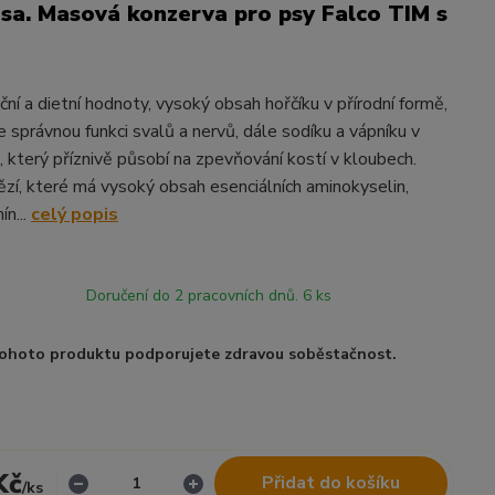
a. Masová konzerva pro psy Falco TIM s
riční a dietní hodnoty, vysoký obsah hořčíku v přírodní formě,
e správnou funkci svalů a nervů, dále sodíku a vápníku v
, který příznivě působí na zpevňování kostí v kloubech.
zí, které má vysoký obsah esenciálních aminokyselin,
ín...
celý popis
Doručení do 2 pracovních dnů. 6 ks
ohoto produktu podporujete zdravou soběstačnost.
Kč
Přidat do košíku
/
ks