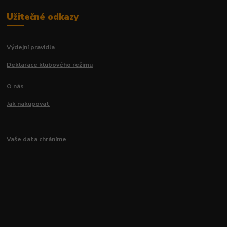
Užitečné odkazy
Výdejní pravidla
Deklarace klubového režimu
O nás
Jak nakupovat
Vaše data chráníme