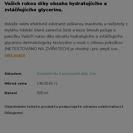
Vašich rukou díky obsahu hydratujícího a
zvláčňujícího glycerinu.
dokáže velmi efektivně odstranit veškerou mastnotu a nečistoty z
mytého nádobí, které zanechá čisté a beze šmouh pečuje o
pokožku Vašich rukou díky obsahu hydratujícího a zvláčňujícího
glycerinu dermatologicky testováno u osob s citlivou pokožkou
(NETESTOVÁNO NA ZVÍŘATECH) je vhodný i pro omytí ovo...
celý popis
Skladem
Doručení do 2 pracovních dnů. 2 ks
Měrná cena
146,00 Kč / L
Balení
500 ml
Objednáním tohoto produktu podporujete zdravou soběstačnost.
Děkujeme!