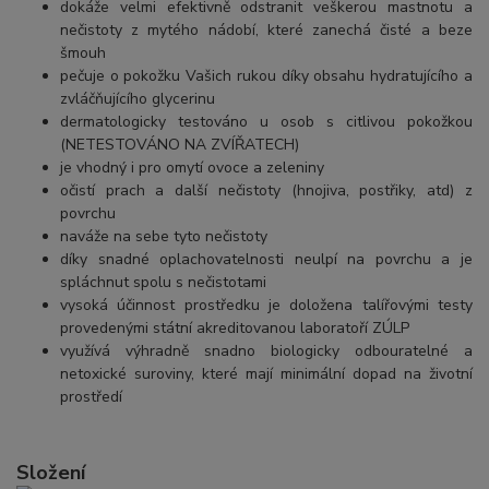
dokáže velmi efektivně odstranit veškerou mastnotu a
nečistoty z mytého nádobí, které zanechá čisté a beze
šmouh
pečuje o pokožku Vašich rukou díky obsahu hydratujícího a
zvláčňujícího glycerinu
dermatologicky testováno u osob s citlivou pokožkou
(NETESTOVÁNO NA ZVÍŘATECH)
je vhodný i pro omytí ovoce a zeleniny
očistí prach a další nečistoty (hnojiva, postřiky, atd) z
povrchu
naváže na sebe tyto nečistoty
díky snadné oplachovatelnosti neulpí na povrchu a je
spláchnut spolu s nečistotami
vysoká účinnost prostředku je doložena talířovými testy
provedenými státní akreditovanou laboratoří ZÚLP
využívá výhradně snadno biologicky odbouratelné a
netoxické suroviny, které mají minimální dopad na životní
prostředí
Složení