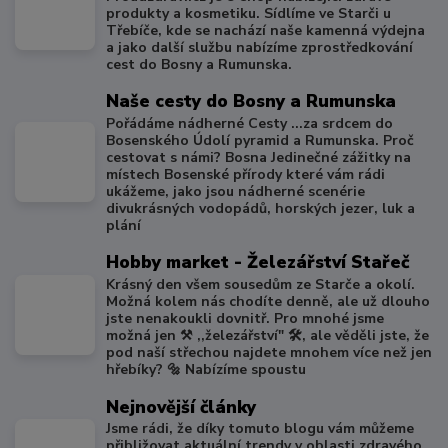
produkty a kosmetiku. Sídlíme ve Starči u
Třebíče, kde se nachází naše kamenná výdejna
a jako další službu nabízíme zprostředkování
cest do Bosny a Rumunska.
Naše cesty do Bosny a Rumunska
Pořádáme nádherné Cesty ...za srdcem do
Bosenského Údolí pyramid a Rumunska. Proč
cestovat s námi? Bosna Jedinečné zážitky na
místech Bosenské přírody které vám rádi
ukážeme, jako jsou nádherné scenérie
divukrásných vodopádů, horských jezer, luk a
plání
Hobby market - Železářství Stařeč
Krásný den všem sousedům ze Starče a okolí.
Možná kolem nás chodíte denně, ale už dlouho
jste nenakoukli dovnitř. Pro mnohé jsme
možná jen ⚒️ ,,železářství" 🛠️, ale věděli jste, že
pod naší střechou najdete mnohem více než jen
hřebíky? 🔩 Nabízíme spoustu
Nejnovější články
Jsme rádi, že díky tomuto blogu vám můžeme
přibližovat aktuální trendy v oblasti zdravého