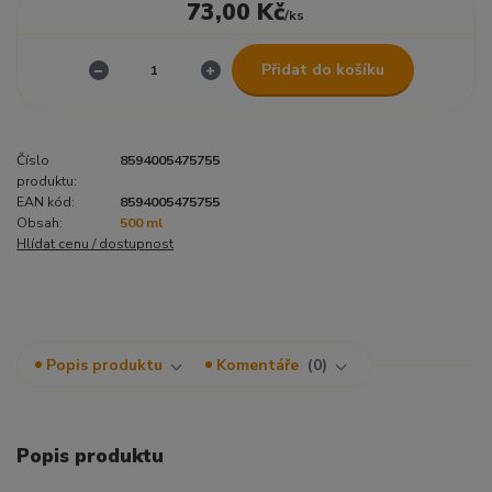
73,00 Kč
/
ks
Přidat do košíku
Číslo
8594005475755
produktu:
EAN kód:
8594005475755
Obsah:
500 ml
Hlídat cenu / dostupnost
Popis produktu
Komentáře
0
Popis produktu