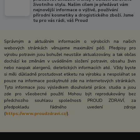
životního stylu. Našim cílem je předávat vám
nejnovější informace o výživě, používání
přírodní kosmetiky a drogistického zboží. Jsme
tu pro vás rádi, váš Proud
Správným a aktuálním informacím o výrobcích na našich
webových stránkách věnujeme maximální péči. Předpisy pro
výrobu potravin jsou bohužel neustále aktualizovány, a tak občas
dochází ke změnám v uváděném složení potravin, obsahu živin
nebo naopak alergenů, dietetických informacích atd.. Vždy byste
si měli důkladně prostudovat etiketu na výrobku a nespoléhat se
pouze na informace poskytnuté zde na internetových stránkách.
Tyto informace jsou výsledkem dlouholeté práce, studia a jsou
zde pro všeobecné použití. Mohou být reprodukovány bez
předchozího souhlasu společnosti PROUD ZDRAVÍ, za
předpokladu řádného uvedení zdroje
(
https://www.proudzdravi.cz/
).