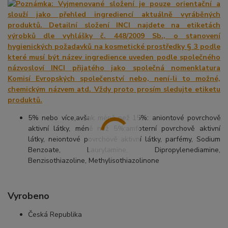
5% nebo více,avšak méně než 15%: aniontové povrchově
aktivní látky, méně než 5%:amfoterní povrchově aktivní
látky, neiontové povrchově aktivní látky, parfémy, Sodium
Benzoate, Laurylamine, Dipropylenediamine,
Benzisothiazoline, Methylisothiazolinone
Vyrobeno
Česká Republika