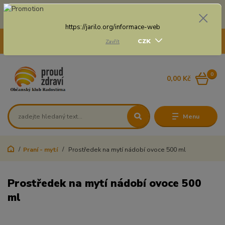
Doprava zdarma na některé druhy dopravy při nákupu
nad 3 000 Kč a váze balíku do 20 Kg
https://jarilo.org/informace-web
+420 775 250 832
CZK
Zavřít
8:00 - 16:30
0
0,00 Kč
Menu
Praní - mytí
Prostředek na mytí nádobí ovoce 500 ml
Prostředek na mytí nádobí ovoce 500
ml