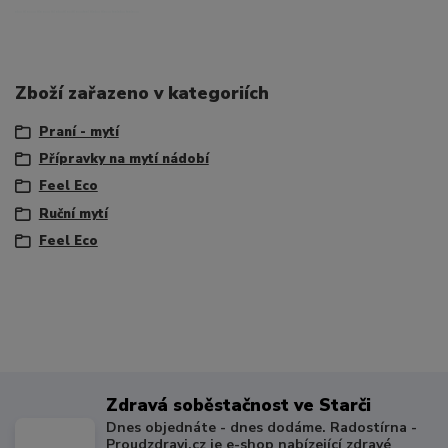
eko fil ecco file eco fiil ekofil ecifil ecofeel fileko fileco feeleko feeleco
Zboží zařazeno v kategoriích
Praní - mytí
Přípravky na mytí nádobí
Feel Eco
Ruční mytí
Feel Eco
Zdravá soběstačnost ve Starči
Dnes objednáte - dnes dodáme. Radostírna -
Proudzdravi.cz je e-shop nabízející zdravé