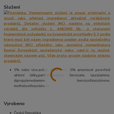
Složení
5% nebo více,avšak méně než 15% aniontové povrchně
aktivní látky,parfémy,sodium Benzoate, laurylamine,
dipropylenediamine, benzisothiazolinone,
methxlisothiazolinone
Vyrobeno
Česká Republika