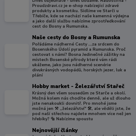
Dnes objednáte - dnes dodáme. Radostírna -
Proudzdravi.cz je e-shop nabízející zdravé
produkty a kosmetiku. Sídlíme ve Starči u
Třebíče, kde se nachází naše kamenná výdejna
a jako další službu nabízíme zprostředkování
cest do Bosny a Rumunska.
Naše cesty do Bosny a Rumunska
Pořádáme nádherné Cesty ...za srdcem do
Bosenského Údolí pyramid a Rumunska. Proč
cestovat s námi? Bosna Jedinečné zážitky na
místech Bosenské přírody které vám rádi
ukážeme, jako jsou nádherné scenérie
divukrásných vodopádů, horských jezer, luk a
plání
Hobby market - Železářství Stařeč
Krásný den všem sousedům ze Starče a okolí.
Možná kolem nás chodíte denně, ale už dlouho
jste nenakoukli dovnitř. Pro mnohé jsme
možná jen ⚒️ ,,železářství" 🛠️, ale věděli jste, že
pod naší střechou najdete mnohem více než jen
hřebíky? 🔩 Nabízíme spoustu
Nejnovější články