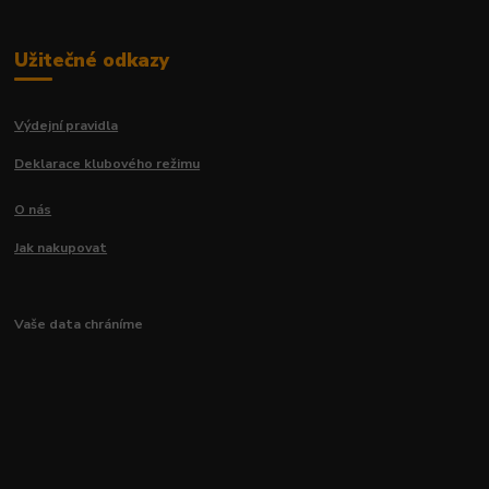
Užitečné odkazy
Výdejní pravidla
Deklarace klubového režimu
O nás
Jak nakupovat
Vaše data chráníme