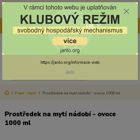
Doprava zdarma na některé druhy dopravy při nákupu
nad 3 000 Kč a váze balíku do 20 Kg
+420 775 250 832
CZK
8:00 - 16:30
0
0,00 Kč
https://jarilo.org/informace-web
Zavřít
Menu
Praní - mytí
Prostředek na mytí nádobí - ovoce 1000 ml
Prostředek na mytí nádobí - ovoce
1000 ml