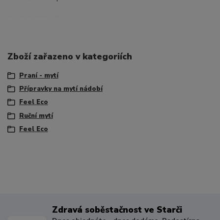
eko fil ecco file eco fiil ekofil ecifil ecofeel fileko fileco feeleko feeleco
Zboží zařazeno v kategoriích
Praní - mytí
Přípravky na mytí nádobí
Feel Eco
Ruční mytí
Feel Eco
Zdravá soběstačnost ve Starči