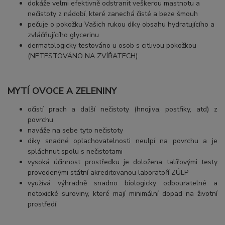
dokáže velmi efektivně odstranit veškerou mastnotu a
nečistoty z nádobí, které zanechá čisté a beze šmouh
pečuje o pokožku Vašich rukou díky obsahu hydratujícího a
zvláčňujícího glycerinu
dermatologicky testováno u osob s citlivou pokožkou
(NETESTOVÁNO NA ZVÍŘATECH)
MYTÍ OVOCE A ZELENINY
očistí prach a další nečistoty (hnojiva, postřiky, atd) z
povrchu
naváže na sebe tyto nečistoty
díky snadné oplachovatelnosti neulpí na povrchu a je
spláchnut spolu s nečistotami
vysoká účinnost prostředku je doložena talířovými testy
provedenými státní akreditovanou laboratoří ZÚLP
využívá výhradně snadno biologicky odbouratelné a
netoxické suroviny, které mají minimální dopad na životní
prostředí