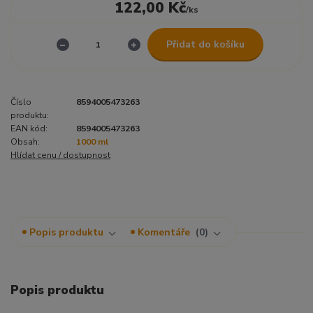
122,00 Kč
/
ks
Přidat do košíku
Číslo
8594005473263
produktu:
EAN kód:
8594005473263
Obsah:
1000 ml
Hlídat cenu / dostupnost
Popis produktu
Komentáře
0
Popis produktu