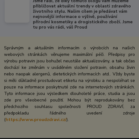
Jsme rádi, že díky tomuto blogu vám můžeme
přibližovat aktuální trendy v oblasti zdravého
životního stylu. Našim cílem je předávat vám
nejnovější informace o výživě, používání
přírodní kosmetiky a drogistického zboží. Jsme
tu pro vás rádi, váš Proud
Správným a aktuálním informacím o výrobcích na našich
webových stránkách věnujeme maximální péči. Předpisy pro
výrobu potravin jsou bohužel neustále aktualizovány, a tak občas
dochází ke změnám v uváděném složení potravin, obsahu živin
nebo naopak alergenů, dietetických informacích atd.. Vždy byste
si měli důkladně prostudovat etiketu na výrobku a nespoléhat se
pouze na informace poskytnuté zde na internetových stránkách.
Tyto informace jsou výsledkem dlouholeté práce, studia a jsou
zde pro všeobecné použití. Mohou být reprodukovány bez
předchozího souhlasu společnosti PROUD ZDRAVÍ, za
předpokladu řádného uvedení zdroje
(
https://www.proudzdravi.cz/
).