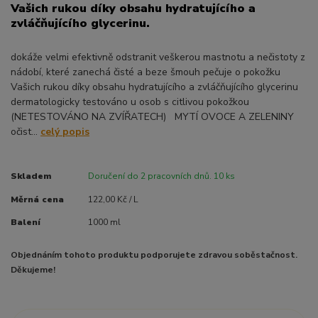
Vašich rukou díky obsahu hydratujícího a
zvláčňujícího glycerinu.
dokáže velmi efektivně odstranit veškerou mastnotu a nečistoty z
nádobí, které zanechá čisté a beze šmouh pečuje o pokožku
Vašich rukou díky obsahu hydratujícího a zvláčňujícího glycerinu
dermatologicky testováno u osob s citlivou pokožkou
(NETESTOVÁNO NA ZVÍŘATECH) MYTÍ OVOCE A ZELENINY
očist...
celý popis
Skladem
Doručení do 2 pracovních dnů. 10 ks
Měrná cena
122,00 Kč / L
Balení
1000 ml
Objednáním tohoto produktu podporujete zdravou soběstačnost.
Děkujeme!