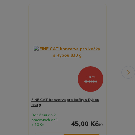
Akce
- 8 %
49,00 Kč
FINE CAT konzerva pro kočky s Rybou
FINE CAT kap
830 g
STERILISED ku
Doručení do 2
Doručení do 2
pracovních dnů.
pracovních dnů
45,00 Kč
> 10 Ks
/
Ks
> 10 Ks