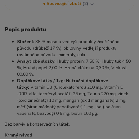
Související zboží
2
Popis produktu
Složení:
38 % maso a vedlejší produkty živočišného
původu (drůbeží 17 %), obiloviny, vedlejší produkty
rostlinného původu , minerály, cukr.
Analytické složky:
Hrubý protein: 7,50 %, Hrubý tuk 4,50
%, Hrubý popel 2,00 %, Hrubá vláknina 0,30 %, Vlhkost
80,00 %.
Doplňkové látky / 1kg: Nutruční doplňkové
látky:
Vitamín D3 (Cholekalciferol) 210 m.j., Vitamín E
(RRR-alfa-tocoferyl acetát) 25 mg, Taurin 220 mg, zinek
(oxid zinečnatý) 10 mg, mangan (oxid manganatý) 2 mg,
měď (síran měďnatý penathydrát) 1 mg, jód (jodičnan
vápenatý, bezvodý) 0,5 mg, biotin 100 μg.
Bez barviv a konzervačních látek.
Krmný návod