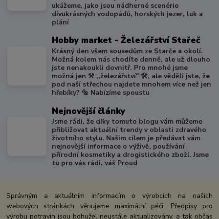
ukážeme, jako jsou nádherné scenérie
divukrásných vodopádů, horských jezer, luk a
plání
Hobby market - Železářství Stařeč
Krásný den všem sousedům ze Starče a okolí.
Možná kolem nás chodíte denně, ale už dlouho
jste nenakoukli dovnitř. Pro mnohé jsme
možná jen ⚒️ ,,železářství" 🛠️, ale věděli jste, že
pod naší střechou najdete mnohem více než jen
hřebíky? 🔩 Nabízíme spoustu
Nejnovější články
Jsme rádi, že díky tomuto blogu vám můžeme
přibližovat aktuální trendy v oblasti zdravého
životního stylu. Našim cílem je předávat vám
nejnovější informace o výživě, používání
přírodní kosmetiky a drogistického zboží. Jsme
tu pro vás rádi, váš Proud
Správným a aktuálním informacím o výrobcích na našich
webových stránkách věnujeme maximální péči. Předpisy pro
výrobu potravin jsou bohužel neustále aktualizovány, a tak občas