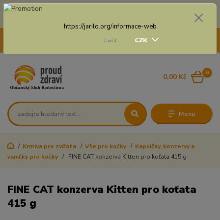
Doprava zdarma na některé druhy dopravy při nákupu
nad 3 000 Kč a váze balíku do 20 Kg
https://jarilo.org/informace-web
+420 775 250 832
CZK
Zavřít
8:00 - 16:30
0
0,00 Kč
Menu
Krmiva pro zvířata
Vše pro kočky
Kapsičky, konzervy a
vaničky pro kočky
FINE CAT konzerva Kitten pro koťata 415 g
FINE CAT konzerva Kitten pro koťata
415 g