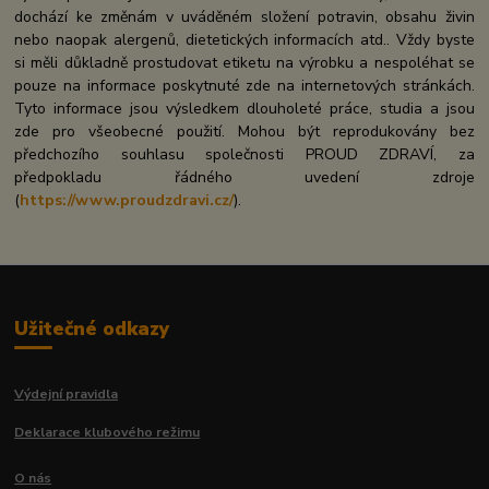
dochází ke změnám v uváděném složení potravin, obsahu živin
nebo naopak alergenů, dietetických informacích atd.. Vždy byste
si měli důkladně prostudovat etiketu na výrobku a nespoléhat se
pouze na informace poskytnuté zde na internetových stránkách.
Tyto informace jsou výsledkem dlouholeté práce, studia a jsou
zde pro všeobecné použití. Mohou být reprodukovány bez
předchozího souhlasu společnosti PROUD ZDRAVÍ, za
předpokladu řádného uvedení zdroje
(
https://www.proudzdravi.cz/
).
Užitečné odkazy
Výdejní pravidla
Deklarace klubového režimu
O nás