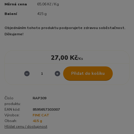
Měrná cena
65,06 Kč / Kg
Balení
415 g
Objednáním tohoto produktu podporujete zdravou soběstačnost.
Děkujeme!
27,00 Kč
/
Ks
Přidat do košíku
Číslo
RAP309
produktu:
EAN kód:
8595657303007
Výrobce:
FINE CAT
Obsah:
415 g
Hlídat cenu / dostupnost