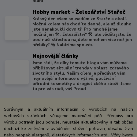
plání
Hobby market - Železářství Stařeč
Krásný den všem sousedům ze Starče a okolí.
Možná kolem nás chodíte denně, ale už dlouho
jste nenakoukli dovnitř. Pro mnohé jsme
možná jen ⚒️ ,,železářství" 🛠️, ale věděli jste, že
pod naší střechou najdete mnohem více než jen
hřebíky? 🔩 Nabízíme spoustu
Nejnovější články
Jsme rádi, že díky tomuto blogu vám můžeme
přibližovat aktuální trendy v oblasti zdravého
životního stylu. Našim cílem je předávat vám
nejnovější informace o výživě, používání
přírodní kosmetiky a drogistického zboží. Jsme
tu pro vás rádi, váš Proud
Správným a aktuálním informacím o výrobcích na našich
webových stránkách věnujeme maximální péči. Předpisy pro
výrobu potravin jsou bohužel neustále aktualizovány, a tak občas
dochází ke změnám v uváděném složení potravin, obsahu živin
nebo naopak alergenů, dietetických informacích atd.. Vždy byste