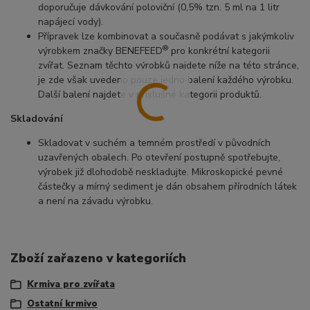
doporučuje dávkování poloviční (0,5% tzn. 5 ml na 1 litr
napájecí vody).
Přípravek lze kombinovat a současně podávat s jakýmkoliv
®
výrobkem značky BENEFEED
pro konkrétní kategorii
zvířat. Seznam těchto výrobků najdete níže na této stránce,
je zde však uvedeno pouze jedno balení každého výrobku.
Další balení najdete v příslušné kategorii produktů.
Skladování
Skladovat v suchém a temném prostředí v původních
uzavřených obalech. Po otevření postupně spotřebujte,
výrobek již dlohodobě neskladujte. Mikroskopické pevné
částečky a mírný sediment je dán obsahem přírodních látek
a není na závadu výrobku.
Zboží zařazeno v kategoriích
Krmiva pro zvířata
Ostatní krmivo