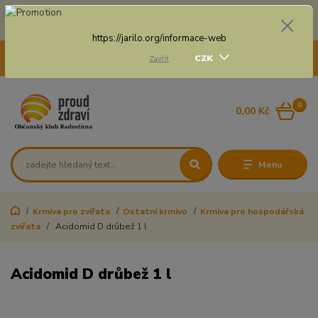
Doprava zdarma na některé druhy dopravy při nákupu
nad 3 000 Kč a váze balíku do 20 Kg
https://jarilo.org/informace-web
+420 775 250 832
CZK
Zavřít
8:00 - 16:30
0
0,00 Kč
Menu
Krmiva pro zvířata
Ostatní krmivo
Krmiva pro hospodářská
zvířata
Acidomid D drůbež 1 l
Acidomid D drůbež 1 l