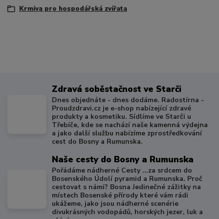
Krmiva pro hospodářská zvířata
Zdravá soběstačnost ve Starči
Dnes objednáte - dnes dodáme. Radostírna -
Proudzdravi.cz je e-shop nabízející zdravé
produkty a kosmetiku. Sídlíme ve Starči u
Třebíče, kde se nachází naše kamenná výdejna
a jako další službu nabízíme zprostředkování
cest do Bosny a Rumunska.
Naše cesty do Bosny a Rumunska
Pořádáme nádherné Cesty ...za srdcem do
Bosenského Údolí pyramid a Rumunska. Proč
cestovat s námi? Bosna Jedinečné zážitky na
místech Bosenské přírody které vám rádi
ukážeme, jako jsou nádherné scenérie
divukrásných vodopádů, horských jezer, luk a