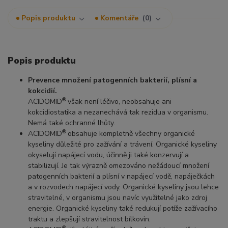
Popis produktu
Komentáře
0
Popis produktu
Prevence množení patogenních bakterií, plísní a
kokcidií.
®
ACIDOMID
však není léčivo, neobsahuje ani
kokcidiostatika a nezanechává tak rezidua v organismu.
Nemá také ochranné lhůty.
®
ACIDOMID
obsahuje kompletně všechny organické
kyseliny důležité pro zažívání a trávení. Organické kyseliny
okyselují napájecí vodu, účinně ji také konzervují a
stabilizují. Je tak výrazně omezováno nežádoucí množení
patogenních bakterií a plísní v napájecí vodě, napáječkách
a v rozvodech napájecí vody. Organické kyseliny jsou lehce
stravitelné, v organismu jsou navíc využitelné jako zdroj
energie. Organické kyseliny také redukují potíže zažívacího
traktu a zlepšují stravitelnost bílkovin.
®