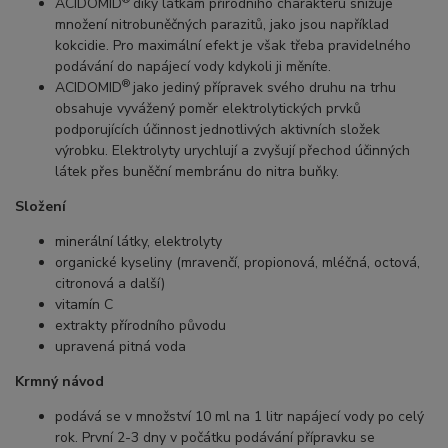
ACIDOMID
díky látkám přírodního charakteru snižuje
množení nitrobuněčných parazitů, jako jsou například
kokcidie. Pro maximální efekt je však třeba pravidelného
podávání do napájecí vody kdykoli ji měníte.
®
ACIDOMID
jako jediný přípravek svého druhu na trhu
obsahuje vyvážený poměr elektrolytických prvků
podporujících účinnost jednotlivých aktivních složek
výrobku. Elektrolyty urychlují a zvyšují přechod účinných
látek přes buněční membránu do nitra buňky.
Složení
minerální látky, elektrolyty
organické kyseliny (mravenčí, propionová, mléčná, octová,
citronová a další)
vitamín C
extrakty přírodního původu
upravená pitná voda
Krmný návod
podává se v množství 10 ml na 1 litr napájecí vody po celý
rok. První 2-3 dny v počátku podávání přípravku se