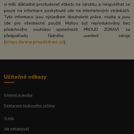
si měli důkladně prostudovat etiketu na výrobku a nespoléhat se
pouze na informace poskytnuté zde na internetových stránkách.
Tyto informace jsou výsledkem dlouholeté práce, studia a jsou
zde pro všeobecné použití. Mohou být reprodukovány bez
předchozího souhlasu společnosti PROUD ZDRAVÍ, za
předpokladu řádného uvedení zdroje
(
https://www.proudzdravi.cz/
).
Užitečné odkazy
Výdejní pravidla
Deklarace klubového režimu
O nás
Jak nakupovat