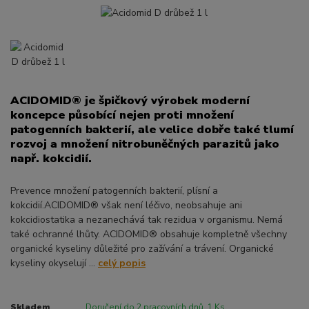
ACIDOMID® je špičkový výrobek moderní
koncepce působící nejen proti množení
patogenních bakterií, ale velice dobře také tlumí
rozvoj a množení nitrobuněčných parazitů jako
např. kokcidií.
Prevence množení patogenních bakterií, plísní a
kokcidií.ACIDOMID® však není léčivo, neobsahuje ani
kokcidiostatika a nezanechává tak rezidua v organismu. Nemá
také ochranné lhůty. ACIDOMID® obsahuje kompletně všechny
organické kyseliny důležité pro zažívání a trávení. Organické
kyseliny okyselují ...
celý popis
Skladem
Doručení do 2 pracovních dnů. 1 Ks