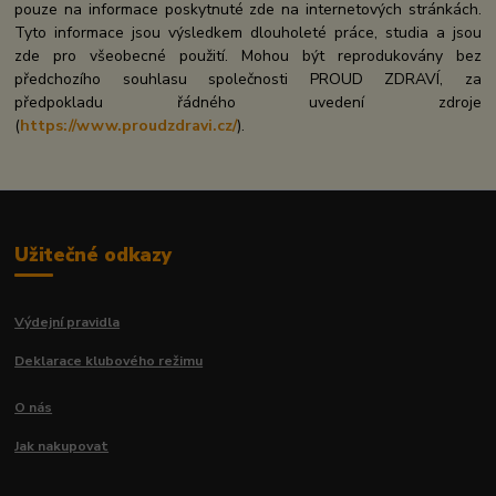
pouze na informace poskytnuté zde na internetových stránkách.
Tyto informace jsou výsledkem dlouholeté práce, studia a jsou
zde pro všeobecné použití. Mohou být reprodukovány bez
předchozího souhlasu společnosti PROUD ZDRAVÍ, za
předpokladu řádného uvedení zdroje
(
https://www.proudzdravi.cz/
).
Užitečné odkazy
Výdejní pravidla
Deklarace klubového režimu
O nás
Jak nakupovat