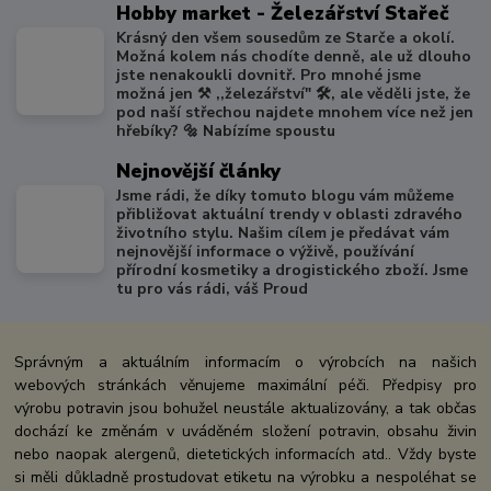
Hobby market - Železářství Stařeč
Krásný den všem sousedům ze Starče a okolí.
Možná kolem nás chodíte denně, ale už dlouho
jste nenakoukli dovnitř. Pro mnohé jsme
možná jen ⚒️ ,,železářství" 🛠️, ale věděli jste, že
pod naší střechou najdete mnohem více než jen
hřebíky? 🔩 Nabízíme spoustu
Nejnovější články
Jsme rádi, že díky tomuto blogu vám můžeme
přibližovat aktuální trendy v oblasti zdravého
životního stylu. Našim cílem je předávat vám
nejnovější informace o výživě, používání
přírodní kosmetiky a drogistického zboží. Jsme
tu pro vás rádi, váš Proud
Správným a aktuálním informacím o výrobcích na našich
webových stránkách věnujeme maximální péči. Předpisy pro
výrobu potravin jsou bohužel neustále aktualizovány, a tak občas
dochází ke změnám v uváděném složení potravin, obsahu živin
nebo naopak alergenů, dietetických informacích atd.. Vždy byste
si měli důkladně prostudovat etiketu na výrobku a nespoléhat se