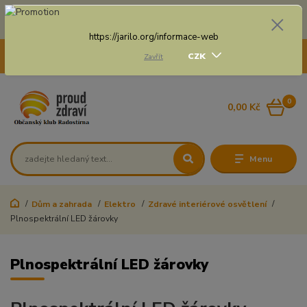
Doprava zdarma na některé druhy dopravy při nákupu
nad 3 000 Kč a váze balíku do 20 Kg
https://jarilo.org/informace-web
+420 775 250 832
CZK
Zavřít
8:00 - 16:30
0
0,00 Kč
Menu
Dům a zahrada
Elektro
Zdravé interiérové osvětlení
Plnospektrální LED žárovky
Plnospektrální LED žárovky