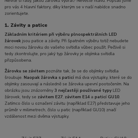
Nevíte si rady, jakou žárovku vybrat? Nevěšte hlavu. Popsali jsme
pro vás 4 hlavní faktory, díky kterým se v naší nabídce snadno
zorientujete.
1. Závity a patice
Základním kritériem při výběru plnospektrálních LED
žárovek
jsou patice a závity. Při špatném výběru totiž nebudete
moci novou žárovku do vašeho svítidla vůbec použít. Pečlivě si
tedy zkontrolujte, pro jaký typ žárovky je objímka svítidla
přizpůsobena.
Žárovku se závitem
poznáte tak, že se do objímky svítidla
šroubuje.
Naopak žárovka s paticí
má dva výstupky, které se do
objímky zasouvají a následně se žárovka upevní pootočením. Na
obrázku jsou znázorněny
3
nejčastěji používané typy
LED
žárovek, tedy se
závitem E27
,
závitem E14
a
paticí GU10
.
Zatímco číslo u označení závitu (například E27) představuje jeho
průměr v milimetrech, číslo u patic (například GU10) značí
vzdálenost mezi dvěma výstupky.