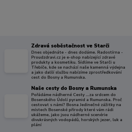
Zdravá soběstačnost ve Starči
Dnes objednáte - dnes dodáme. Radostírna -
Proudzdravi.cz je e-shop nabízející zdravé
produkty a kosmetiku. Sídlíme ve Starči u
Třebíče, kde se nachází naše kamenná výdejna
a jako další službu nabízíme zprostředkování
cest do Bosny a Rumunska.
Naše cesty do Bosny a Rumunska
Pořádáme nádherné Cesty ...za srdcem do
Bosenského Údolí pyramid a Rumunska. Proč
cestovat s námi? Bosna Jedinečné zážitky na
místech Bosenské přírody které vám rádi
ukážeme, jako jsou nádherné scenérie
divukrásných vodopádů, horských jezer, luk a
plání