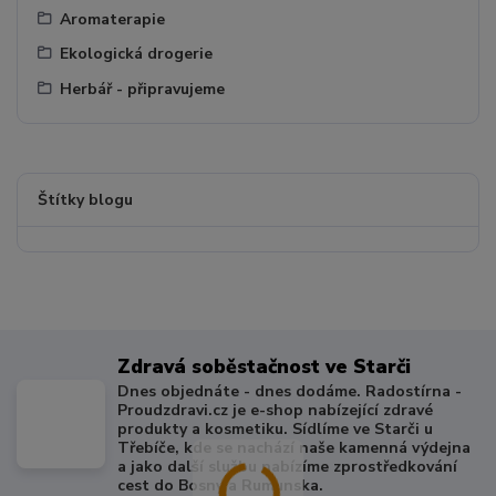
Aromaterapie
Ekologická drogerie
Herbář - připravujeme
Štítky blogu
Zdravá soběstačnost ve Starči
Dnes objednáte - dnes dodáme. Radostírna -
Proudzdravi.cz je e-shop nabízející zdravé
produkty a kosmetiku. Sídlíme ve Starči u
Třebíče, kde se nachází naše kamenná výdejna
a jako další službu nabízíme zprostředkování
cest do Bosny a Rumunska.