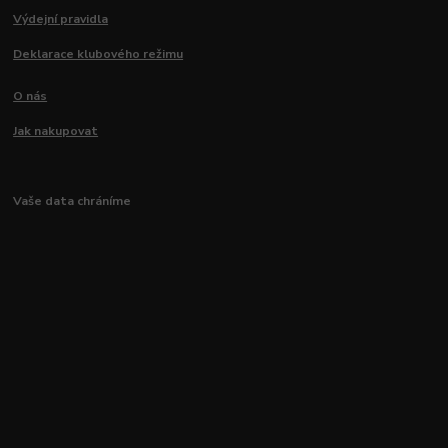
Výdejní pravidla
Deklarace klubového režimu
O nás
Jak nakupovat
Vaše data chráníme