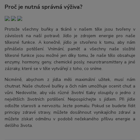
Proč je nutná správná výživa?
Protože všechny buňky a tkáně v našem těle jsou tvořeny v
závislosti na naší potravě. Jídlo je zdrojem energie pro naše
tělesné funkce. A konečně, jídlo je stvořeno k tomu, aby nám
přinášelo potěšení. Vnímání, paměť a všechny naše složité
tělesné funkce jsou možné jen díky tomu, že naše tělo obsahuje
enzymy, hormony, geny, chemické posly, neurotransmittery a jiné
zázraky, které se v těle vytvářejí z toho, co sníme.
Nicméně, abychom z jídla měli maximální užitek, musí nám
chutnat. Naše chuťové buňky a čich nám umožňuje ocenit chuť a
vůni. Nedovolte, aby vás různé životní tlaky oloupily o jedno z
největších životních potěšení. Nepospíchejte s jídlem. Při jídle
odložte starosti a nervozitu. Jezte pomalu. Pokud se budete řídit
principy zdravé stravy, můžete dosáhnout vynikajícího zdraví a
můžete získat odměnu v podobě nečekaného přílivu energie a
delšího života.