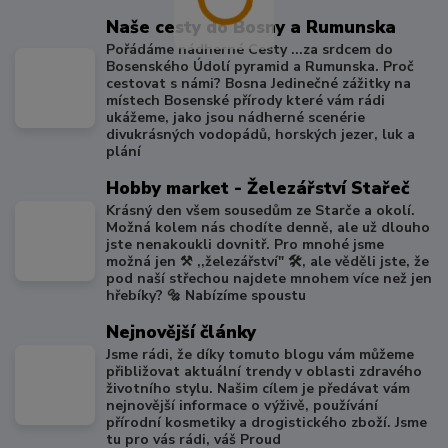
Naše cesty do Bosny a Rumunska
Pořádáme nádherné Cesty ...za srdcem do
Bosenského Údolí pyramid a Rumunska. Proč
cestovat s námi? Bosna Jedinečné zážitky na
místech Bosenské přírody které vám rádi
ukážeme, jako jsou nádherné scenérie
divukrásných vodopádů, horských jezer, luk a
plání
Hobby market - Železářství Stařeč
Krásný den všem sousedům ze Starče a okolí.
Možná kolem nás chodíte denně, ale už dlouho
jste nenakoukli dovnitř. Pro mnohé jsme
možná jen ⚒️ ,,železářství" 🛠️, ale věděli jste, že
pod naší střechou najdete mnohem více než jen
hřebíky? 🔩 Nabízíme spoustu
Nejnovější články
Jsme rádi, že díky tomuto blogu vám můžeme
přibližovat aktuální trendy v oblasti zdravého
životního stylu. Našim cílem je předávat vám
nejnovější informace o výživě, používání
přírodní kosmetiky a drogistického zboží. Jsme
tu pro vás rádi, váš Proud