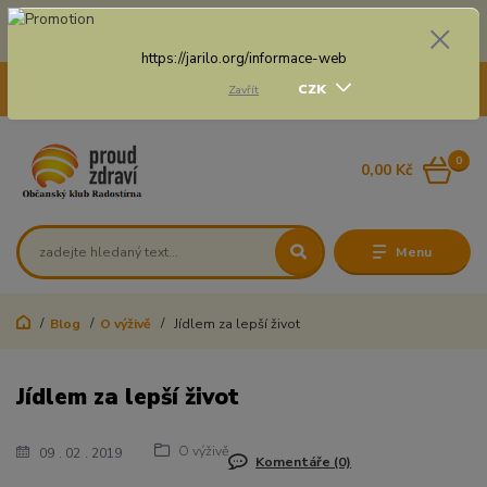
Doprava zdarma na některé druhy dopravy při nákupu
nad 3 000 Kč a váze balíku do 20 Kg
https://jarilo.org/informace-web
+420 775 250 832
CZK
Zavřít
8:00 - 16:30
0
0,00 Kč
Menu
Blog
O výživě
Jídlem za lepší život
Jídlem za lepší život
O výživě
09
02
2019
Komentáře (0)